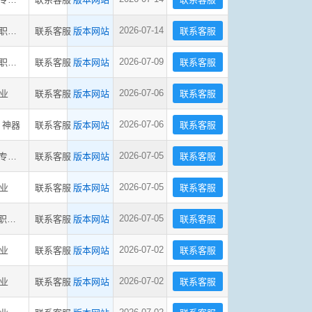
联系客服
2026-07-14
微变, 单职业, 神器
联系客服
版本网站
联系客服
2026-07-09
沉默, 单职业, 专属
联系客服
版本网站
联系客服
2026-07-06
业
联系客服
版本网站
联系客服
2026-07-06
 神器
联系客服
版本网站
联系客服
2026-07-05
单职业, 专属, 神器
联系客服
版本网站
联系客服
2026-07-05
业
联系客服
版本网站
联系客服
2026-07-05
1.80, 三职业, 复古
联系客服
版本网站
联系客服
2026-07-02
业
联系客服
版本网站
联系客服
2026-07-02
业
联系客服
版本网站