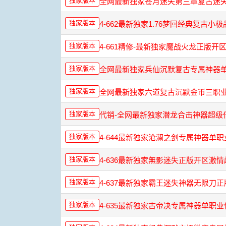
独家版本
独家版本
独家版本
独家版本
独家版本
独家版本
独家版本
独家版本
独家版本
独家版本