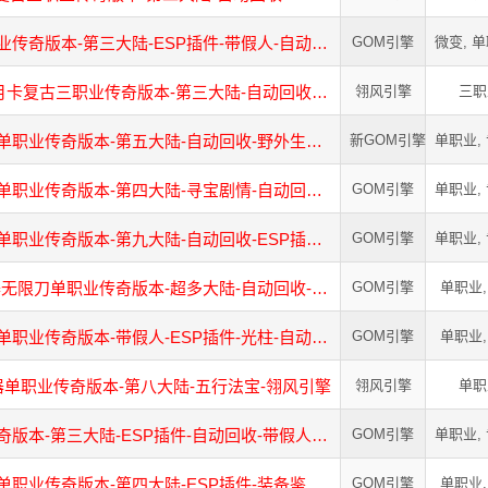
4-746最新独家南风传奇微变神器单职业传奇版本-第三大陆-ESP插件-带假人-自动回收-GOM引擎
GOM引擎
全网最新独家公益沉默回忆2003怀旧月卡复古三职业传奇版本-第三大陆-自动回收-翎风引擎
翎风引擎
三职
4-741最新独家剑火千劫剧情专属神器单职业传奇版本-第五大陆-自动回收-野外生存-新GOM引擎
新GOM引擎
4-739最新独家万界穿越剧情专属神器单职业传奇版本-第四大陆-寻宝剧情-自动回收-ESP插件-GOM引擎
GOM引擎
4-738最新独家唐刀迷失专属攻速神器单职业传奇版本-第九大陆-自动回收-ESP插件-GOM引擎
GOM引擎
4-737精修-最新独家神将三国迷失神器无限刀单职业传奇版本-超多大陆-自动回收-ESP插件-GOM引擎
GOM引擎
单职业,
4-735最新最新天武仙魔迷失神器激情单职业传奇版本-带假人-ESP插件-光柱-自动回收_GOM引擎
GOM引擎
单职业,
单职业传奇版本-第八大陆-五行法宝-翎风引擎
翎风引擎
单职
4-683最新独家华夏神器专属单职业传奇版本-第三大陆-ESP插件-自动回收-带假人-GOM引擎
GOM引擎
4-727最新独家无限刀大极品神器激情单职业传奇版本-第四大陆-ESP插件-装备鉴定-天赋系统-GOM引擎
GOM引擎
单职业,