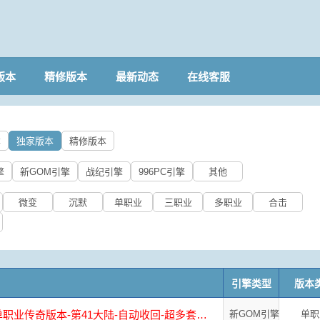
版本
精修版本
最新动态
在线客服
本
独家版本
精修版本
擎
新GOM引擎
战纪引擎
996PC引擎
其他
微变
沉默
单职业
三职业
多职业
合击
引擎类型
版本
全网最新独家快乐龙渊剧情专属神器单职业传奇版本-第41大陆-自动收回-超多套装-新GOM引擎
新GOM引擎
单职