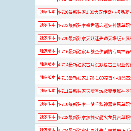
独家版本
独家版本
独家版本
独家版本
独家版本
独家版本
独家版本
独家版本
独家版本
独家版本