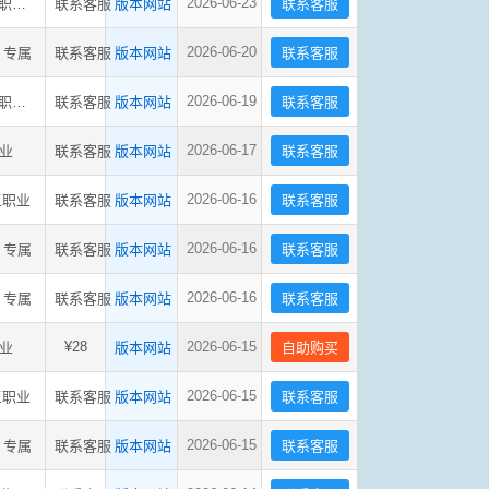
联系客服
2026-06-23
沉默, 单职业, 专属
联系客服
版本网站
联系客服
2026-06-20
 专属
联系客服
版本网站
联系客服
2026-06-19
沉默, 单职业, 专属
联系客服
版本网站
联系客服
2026-06-17
业
联系客服
版本网站
联系客服
2026-06-16
 三职业
联系客服
版本网站
联系客服
2026-06-16
 专属
联系客服
版本网站
联系客服
2026-06-16
 专属
联系客服
版本网站
自助购买
¥28
2026-06-15
业
版本网站
联系客服
2026-06-15
 三职业
联系客服
版本网站
联系客服
2026-06-15
 专属
联系客服
版本网站