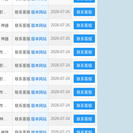
联系客服
2026-07-26
1.80, 三职业, 复古
联系客服
版本网站
联系客服
2026-07-26
 神器
联系客服
版本网站
联系客服
2026-07-25
 神器
联系客服
版本网站
联系客服
2026-07-24
单职业, 专属, 神器
联系客服
版本网站
联系客服
2026-07-24
沉默, 三职业, 复古
联系客服
版本网站
联系客服
2026-07-24
1.76, 三职业, 复古
联系客服
版本网站
联系客服
2026-07-24
单职业, 专属, 神器
联系客服
版本网站
联系客服
2026-07-24
单职业, 专属, 神器
联系客服
版本网站
联系客服
2026-07-24
单职业, 神器, 复古
联系客服
版本网站
联系客服
2026-07-23
 神器
联系客服
版本网站