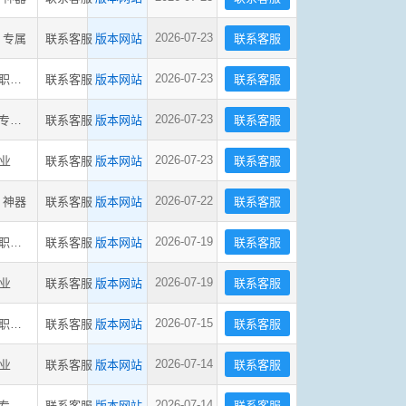
联系客服
2026-07-23
 专属
联系客服
版本网站
联系客服
2026-07-23
微变, 单职业, 神器
联系客服
版本网站
联系客服
2026-07-23
单职业, 专属, 神器
联系客服
版本网站
联系客服
2026-07-23
业
联系客服
版本网站
联系客服
2026-07-22
 神器
联系客服
版本网站
联系客服
2026-07-19
沉默, 单职业, 专属
联系客服
版本网站
联系客服
2026-07-19
业
联系客服
版本网站
联系客服
2026-07-15
沉默, 单职业, 专属
联系客服
版本网站
联系客服
2026-07-14
业
联系客服
版本网站
联系客服
2026-07-14
单职业, 专属, 神器
联系客服
版本网站