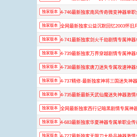
独家版本
独家版本
独家版本
独家版本
独家版本
独家版本
独家版本
独家版本
全网最新独家西行记暗黑剧情专属神器
独家版本
独家版本