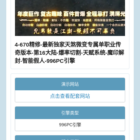
4-670精修-最新独家天煞微变专属单职业传
奇版本-第16大陆-爆率切割-天赋系统-魔印解
封-智能假人-996PC引擎
演示网站
点击查看配套网站
引擎类型
996PC引擎