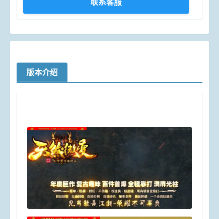
联系客服
版本介绍