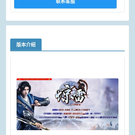
联系客服
版本介绍