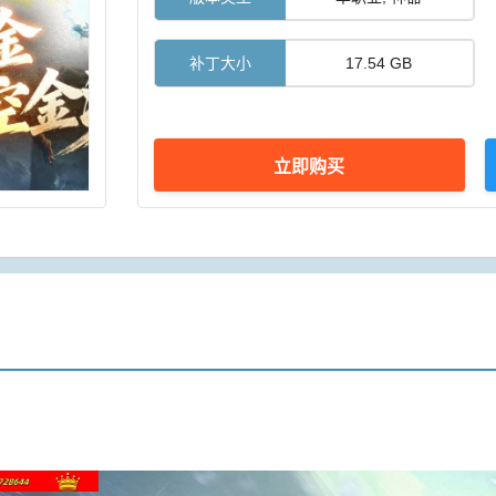
补丁大小
17.54 GB
立即购买