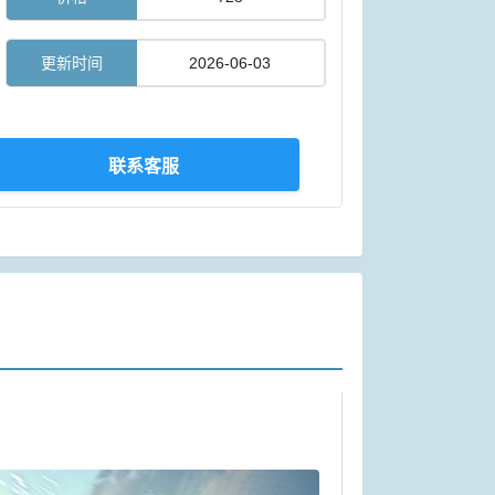
更新时间
2026-06-03
联系客服