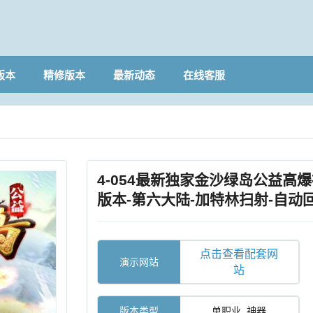
版本
精修版本
最新动态
在线客服
4-054最新独家金沙绿岛公益高
版本-第六大陆-加特林扫射-自动
点击查看配套网
演示网站
站
版本类型
单职业, 神器