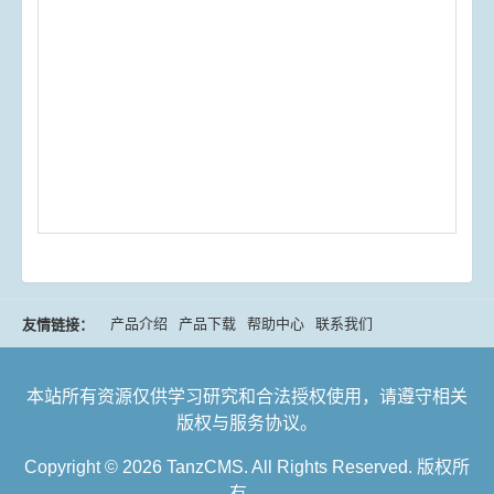
产品介绍
产品下载
帮助中心
联系我们
友情链接：
本站所有资源仅供学习研究和合法授权使用，请遵守相关
版权与服务协议。
Copyright © 2026
TanzCMS
. All Rights Reserved. 版权所
有。