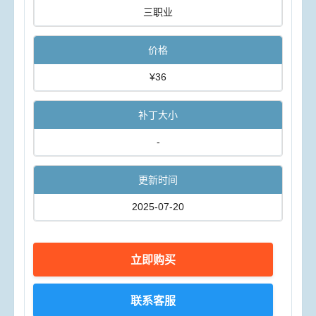
三职业
价格
¥36
补丁大小
-
更新时间
2025-07-20
立即购买
联系客服