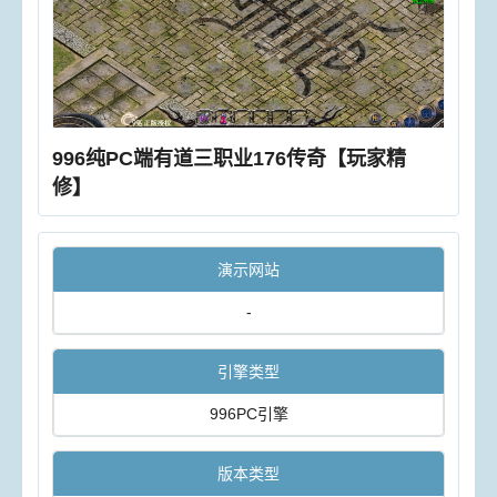
996纯PC端有道三职业176传奇【玩家精
修】
演示网站
-
引擎类型
996PC引擎
版本类型