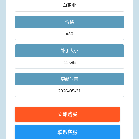
单职业
价格
¥30
补丁大小
11 GB
更新时间
2026-05-31
立即购买
联系客服