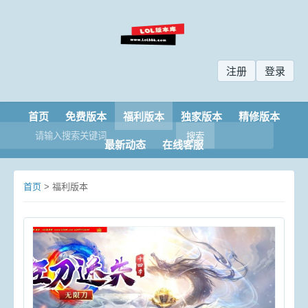
注册
登录
首页
免费版本
福利版本
独家版本
精修版本
搜索
最新动态
在线客服
首页
>
福利版本