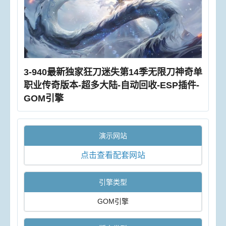
3-940最新独家狂刀迷失第14季无限刀神奇单
职业传奇版本-超多大陆-自动回收-ESP插件-
GOM引擎
演示网站
点击查看配套网站
引擎类型
GOM引擎