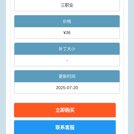
三职业
价格
¥36
补丁大小
-
更新时间
2025-07-20
立即购买
联系客服