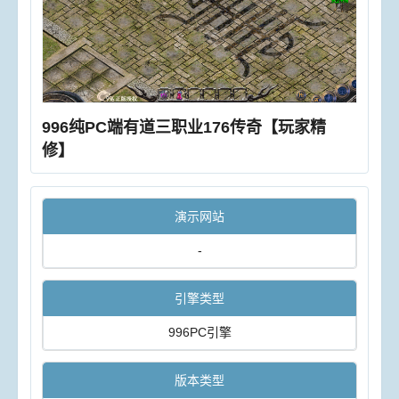
996纯PC端有道三职业176传奇【玩家精
修】
演示网站
-
引擎类型
996PC引擎
版本类型