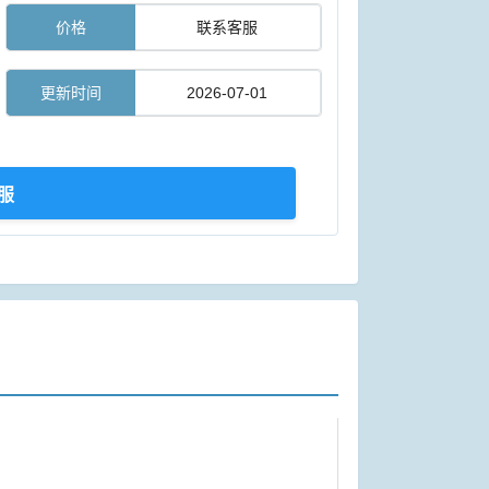
价格
联系客服
更新时间
2026-07-01
服