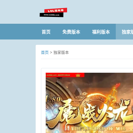
首页
免费版本
福利版本
独家
首页
>
独家版本